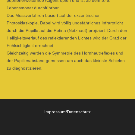
pupillenerweiternde Augentropfen und ist ab dem 5.-6.
Lebensmonat durchführbar.
Das Messverfahren basiert auf der exzentrischen
Photoskiaskopie. Dabei wird völlig ungefährliches Infrarotlicht
durch die Pupille auf die Retina (Netzhaut) projiziert. Durch den
Helligkeitsverlauf des reflektierenden Lichtes wird der Grad der
Fehlsichtigkeit errechnet.
Gleichzeitig werden die Symmetrie des Hornhautreflexes und
der Pupillenabstand gemessen um auch das kleinste Schielen
zu diagnostizieren.
Impressum/Datenschutz